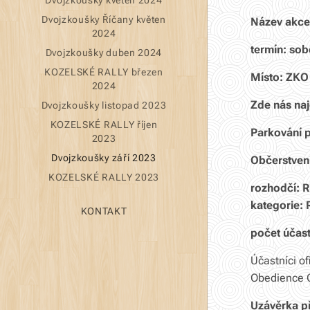
Dvojzkoušky květen 2024
Dvojzkoušky Říčany květen
Název akce:
2024
termín: sob
Dvojzkoušky duben 2024
KOZELSKÉ RALLY březen
Místo: ZKO 
2024
Zde nás naj
Dvojzkoušky listopad 2023
KOZELSKÉ RALLY říjen
Parkování p
2023
Dvojzkoušky září 2023
Občerstvení
KOZELSKÉ RALLY 2023
rozhodčí: R
kategorie: R
KONTAKT
počet účas
Účastníci o
Obedience 
Uzávěrka př