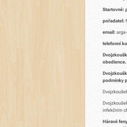
Startovné:
pořadatel:
email:
arga-
telefonní k
Dvojzkoušky
obedience.
Dvojzkoušk
podmínky
p
Dvojzkoušek
Dvojzkoušek 
infekčním c
Háravé feny