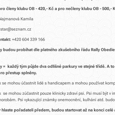
pro členy klubu OB - 420,- Kč a pro nečleny klubu OB - 500,- 
Najmanová Kamila
star
@seznam.cz
ontakt:
+420 604 339 166
 budou probíhat dle platného zkušebního řádu Rally Obedien
y = každý tým půjde dva
odlišné parkury ve stejné třídě. A
to
ro přestup splněny.
 se mohou účastnit lidé s handicapem a mohou používat komp
se mohou zúčastnit pouze klinicky zdraví psi. Psi musí být v im
horobám. Psi vykazující známky onemocnění, kulhání atd. budo
 hlaste pořadateli předem,
budou startovat až na konci celé