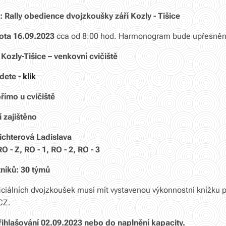
 Rally obedience dvojzkoušky září Kozly - Tišice
ota 16.09.2023
cca od 8:00 hod. Harmonogram bude upřesněn
Kozly-Tišice – venkovní cvičiště
dete -
klik
římo u cvičiště
 zajištěno
ichterová Ladislava
O - Z, RO - 1, RO - 2, RO - 3
tníků: 30 týmů
ficiálních dvojzkoušek musí mít vystavenou výkonnostní knížku p
CZ.
ihlašování 02.09.2023 nebo do naplnění kapacity.