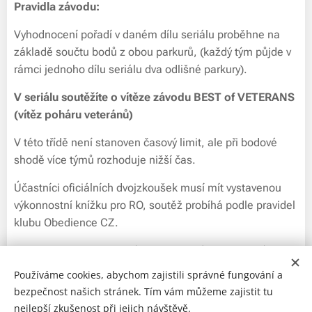
Pravidla závodu:
Vyhodnocení pořadí v daném dílu seriálu proběhne na
základě součtu bodů z obou parkurů, (každý tým půjde v
rámci jednoho dílu seriálu dva odlišné parkury).
V seriálu soutěžíte o vítěze závodu BEST of VETERANS
(vítěz poháru veteránů)
V této třídě není stanoven časový limit, ale při bodové
shodě více týmů rozhoduje nižší čas.
Účastníci oficiálních dvojzkoušek musí mít vystavenou
výkonnostní knížku pro RO, soutěž probíhá podle pravidel
klubu Obedience CZ.
Dvojzkoušky budou probíhat dle platného zkušebního
řádu Rally Obedience, který naleznete na stránkách
Používáme cookies, abychom zajistili správné fungování a
Klubu obedience.
bezpečnost našich stránek. Tím vám můžeme zajistit tu
nejlepší zkušenost při jejich návštěvě.