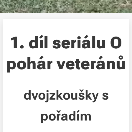
1. díl seriálu O
pohár veteránů
dvojzkoušky s
pořadím